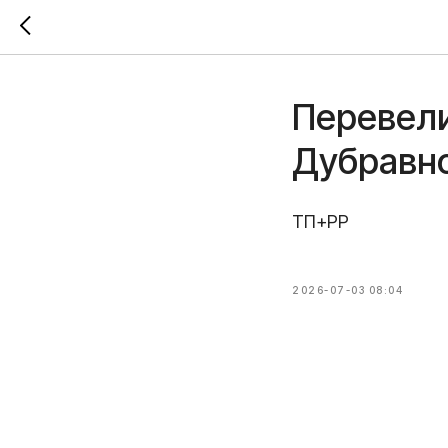
Перевели
Дубравн
ТП+РР
2026-07-03 08:04